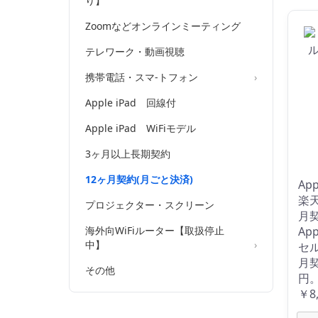
り】
Zoomなどオンラインミーティング
テレワーク・動画視聴
携帯電話・スマ-トフォン
Apple iPad 回線付
Apple iPad WiFiモデル
3ヶ月以上長期契約
12ヶ月契約(月ごと決済)
Ap
楽天
プロジェクター・スクリーン
月
海外向WiFiルーター【取扱停止
App
中】
セル
月契
その他
円
￥8,