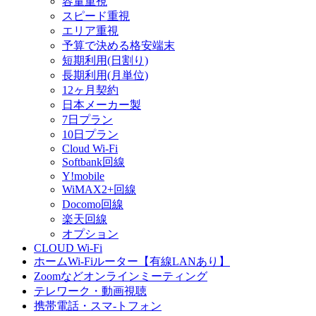
容量重視
スピード重視
エリア重視
予算で決める格安端末
短期利用(日割り)
長期利用(月単位)
12ヶ月契約
日本メーカー製
7日プラン
10日プラン
Cloud Wi-Fi
Softbank回線
Y!mobile
WiMAX2+回線
Docomo回線
楽天回線
オプション
CLOUD Wi-Fi
ホームWi-Fiルーター【有線LANあり】
Zoomなどオンラインミーティング
テレワーク・動画視聴
携帯電話・スマ-トフォン