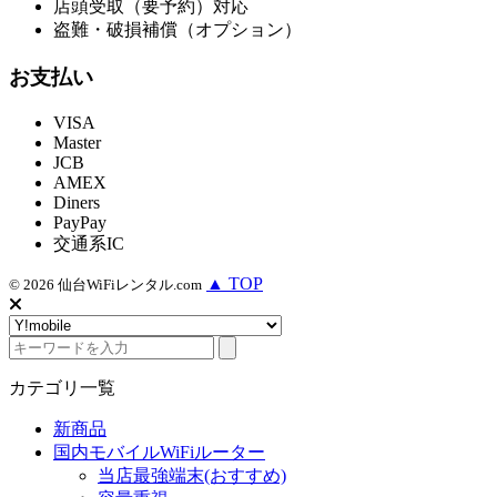
店頭受取（要予約）対応
盗難・破損補償（オプション）
お支払い
VISA
Master
JCB
AMEX
Diners
PayPay
交通系IC
▲ TOP
©
2026
仙台WiFiレンタル.com
カテゴリ一覧
新商品
国内モバイルWiFiルーター
当店最強端末(おすすめ)