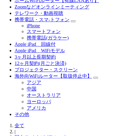
ホームWi-Fiルーター【有線LANあり】
Zoomなどオンラインミーティング
テレワーク・動画視聴
携帯電話・スマ-トフォン
iPhone
スマートフォン
携帯電話(ガラケー)
Apple iPad 回線付
Apple iPad WiFiモデル
3ヶ月以上長期契約
12ヶ月契約(月ごと決済)
プロジェクター・スクリーン
海外向WiFiルーター【取扱停止中】
アジア
中国
オーストラリア
ヨーロッパ
アメリカ
その他
全て
|