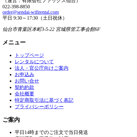
（運営：有限会社ファックス仙台）
022-398-8850
order@sendai-wifirental.com
平日 9:30～17:30（土日祝休）
仙台市青葉区本町3-5-22 宮城県管工事会館6F
メニュー
トップページ
レンタルについて
法人・官公庁向けご案内
お申込み
お問い合せ
契約約款
会社概要
特定商取引法に基づく表記
プライバシーポリシー
ご案内
平日14時までのご注文で当日発送