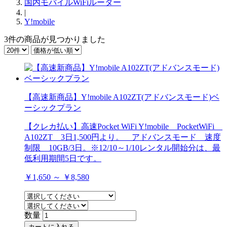
国内モバイルWiFiルーター
|
Y!mobile
3件
の商品が見つかりました
【高速新商品】Y!mobile A102ZT(アドバンスモード)ベ
ーシックプラン
【クレカ払い】高速Pocket WiFi Y!mobile PocketWiFi
A102ZT 3日1,500円より。 アドバンスモード 速度
制限 10GB/3日。※12/10～1/10レンタル開始分は、最
低利用期間5日です。
￥1,650 ～ ￥8,580
数量
カートに入れる