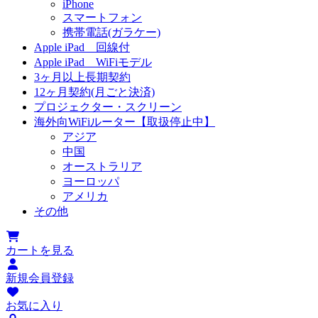
iPhone
スマートフォン
携帯電話(ガラケー)
Apple iPad 回線付
Apple iPad WiFiモデル
3ヶ月以上長期契約
12ヶ月契約(月ごと決済)
プロジェクター・スクリーン
海外向WiFiルーター【取扱停止中】
アジア
中国
オーストラリア
ヨーロッパ
アメリカ
その他
カートを見る
新規会員登録
お気に入り