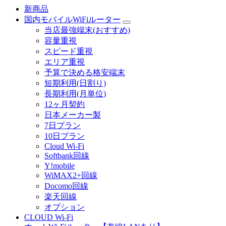
新商品
国内モバイルWiFiルーター
当店最強端末(おすすめ)
容量重視
スピード重視
エリア重視
予算で決める格安端末
短期利用(日割り)
長期利用(月単位)
12ヶ月契約
日本メーカー製
7日プラン
10日プラン
Cloud Wi-Fi
Softbank回線
Y!mobile
WiMAX2+回線
Docomo回線
楽天回線
オプション
CLOUD Wi-Fi