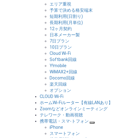
エリア重視
予算で決める格安端末
短期利用(日割り)
長期利用(月単位)
12ヶ月契約
日本メーカー製
7日プラン
10日プラン
Cloud Wi-Fi
Softbank回線
Y!mobile
WiMAX2+回線
Docomo回線
楽天回線
オプション
CLOUD Wi-Fi
ホームWi-Fiルーター【有線LANあり】
Zoomなどオンラインミーティング
テレワーク・動画視聴
携帯電話・スマ-トフォン
iPhone
スマートフォン